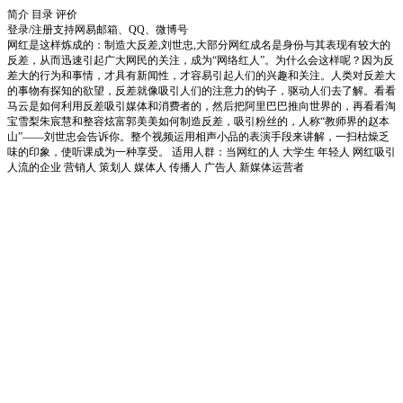
简介
目录
评价
登录/注册
支持网易邮箱、QQ、微博号
网红是这样炼成的：制造大反差,刘世忠,大部分网红成名是身份与其表现有较大的
反差，从而迅速引起广大网民的关注，成为“网络红人”。为什么会这样呢？因为反
差大的行为和事情，才具有新闻性，才容易引起人们的兴趣和关注。人类对反差大
的事物有探知的欲望，反差就像吸引人们的注意力的钩子，驱动人们去了解。看看
马云是如何利用反差吸引媒体和消费者的，然后把阿里巴巴推向世界的，再看看淘
宝雪梨朱宸慧和整容炫富郭美美如何制造反差，吸引粉丝的，人称“教师界的赵本
山”——刘世忠会告诉你。整个视频运用相声小品的表演手段来讲解，一扫枯燥乏
味的印象，使听课成为一种享受。 适用人群：当网红的人 大学生 年轻人 网红吸引
人流的企业 营销人 策划人 媒体人 传播人 广告人 新媒体运营者