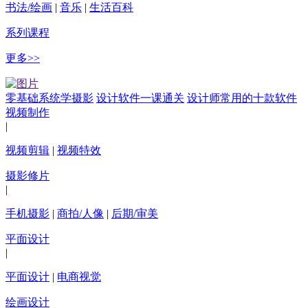
书法/绘画
|
音乐
|
生活百科
系列课程
更多>>
零基础系统学摄影
设计软件一课通关
设计师常用的十款软件
视频制作
|
视频剪辑
|
视频特效
摄影修片
|
手机摄影
|
商拍/人像
|
后期/审美
平面设计
|
平面设计
|
电商视觉
绘画设计