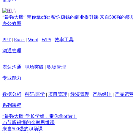
“最强大脑” 带你拿offer
帮你赚钱的商业提升课
来自500强的职
办公效率
|
PPT
|
Excel
|
Word
|
WPS
|
效率工具
沟通管理
|
表达沟通
|
职场突破
|
职场管理
专业能力
|
数据分析
|
科研/医学
|
项目管理
|
经济管理
|
产品经理
|
产品运
系列课程
“最强大脑”学长学姐，带你拿offer！
25节听得懂的金融思维课
来自500强的职场课