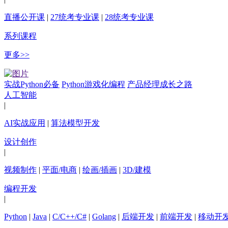
直播公开课
|
27统考专业课
|
28统考专业课
系列课程
更多>>
实战Python必备
Python游戏化编程
产品经理成长之路
人工智能
|
AI实战应用
|
算法模型开发
设计创作
|
视频制作
|
平面/电商
|
绘画/插画
|
3D/建模
编程开发
|
Python
|
Java
|
C/C++/C#
|
Golang
|
后端开发
|
前端开发
|
移动开