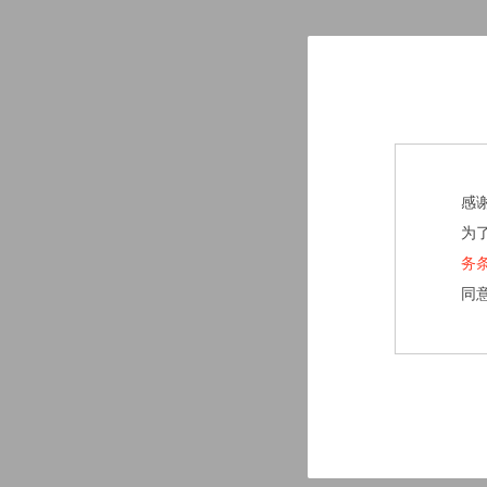
感
为
务
同