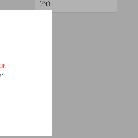
评价
《服
若不