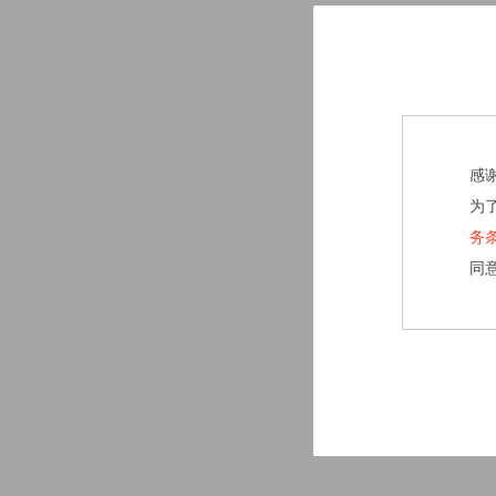
感
为
务
同