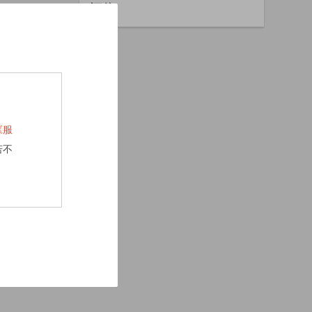
评价
《服
若不