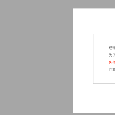
感
为
务
同