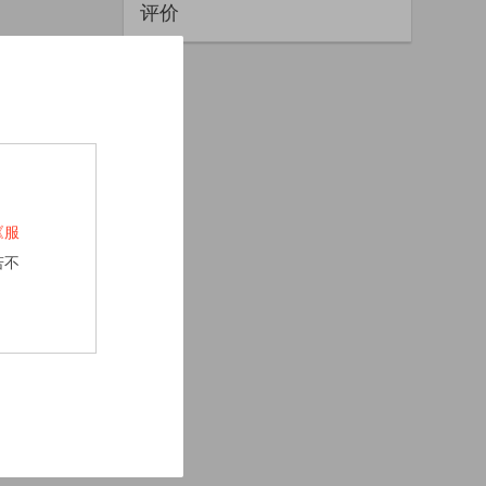
评价
《服
若不