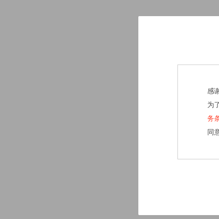
感
为
务
同