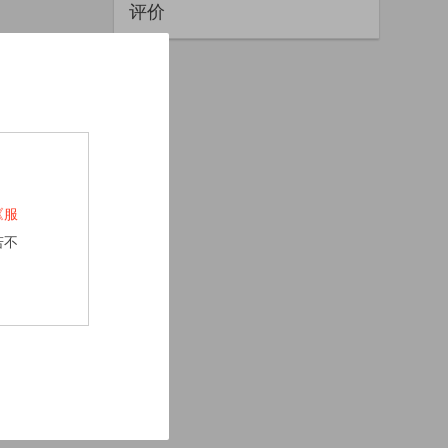
评价
《服
若不