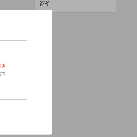
评价
《服
若不