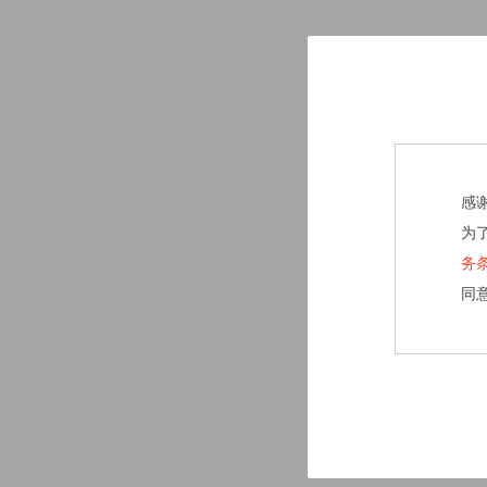
感
为
务
同