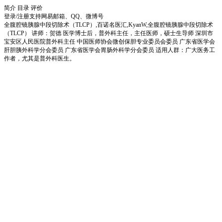
简介
目录
评价
登录/注册
支持网易邮箱、QQ、微博号
全腹腔镜胰腺中段切除术（TLCP）,百诺名医汇,KyanW,全腹腔镜胰腺中段切除术
（TLCP） 讲师：贺德 医学博士后，普外科主任，主任医师，硕士生导师 深圳市
宝安区人民医院普外科主任 中国医师协会微创保胆专业委员会委员 广东省医学会
肝胆胰外科学分会委员 广东省医学会胃肠外科学分会委员 适用人群：广大医务工
作者，尤其是普外科医生。