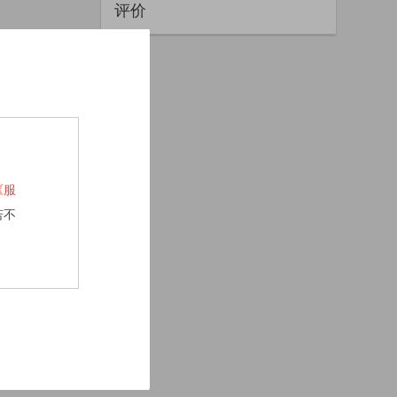
评价
《服
若不