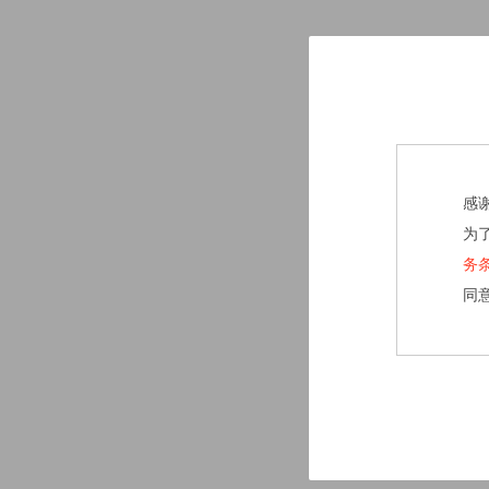
感
为
务
同