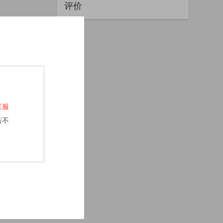
评价
《服
若不