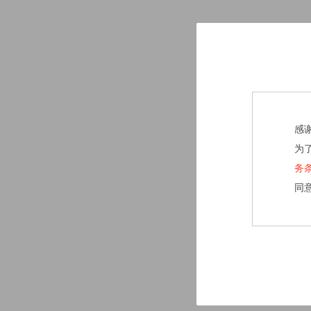
感
为
务
同