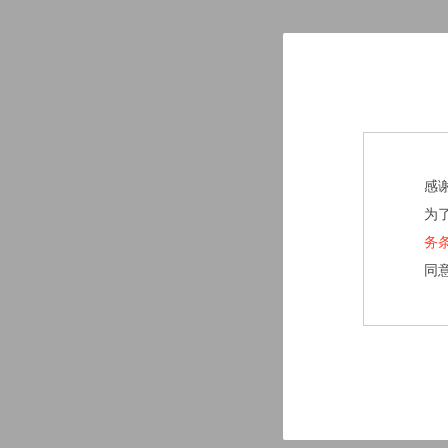
感
为
务
同