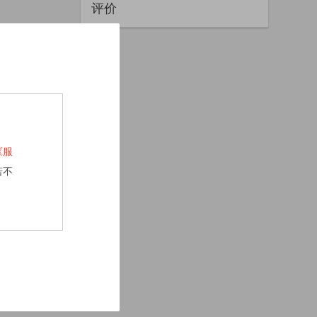
评价
《服
若不