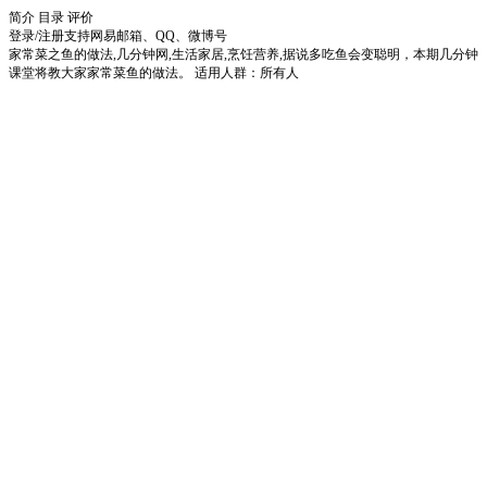
简介
目录
评价
登录/注册
支持网易邮箱、QQ、微博号
家常菜之鱼的做法,几分钟网,生活家居,烹饪营养,据说多吃鱼会变聪明，本期几分钟
课堂将教大家家常菜鱼的做法。 适用人群：所有人