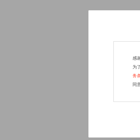
感
为
务
同