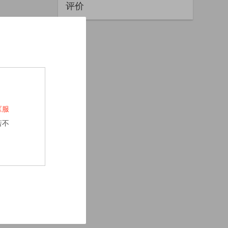
评价
《服
若不