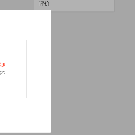
评价
《服
若不