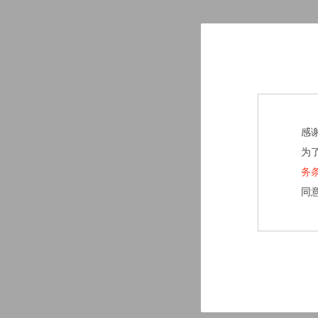
感
为
务
同