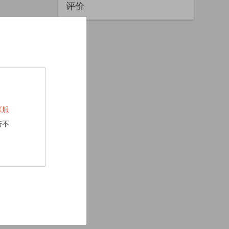
评价
《服
若不