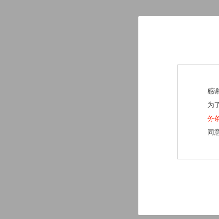
感
为
务
同