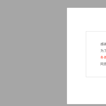
感
为
务
同