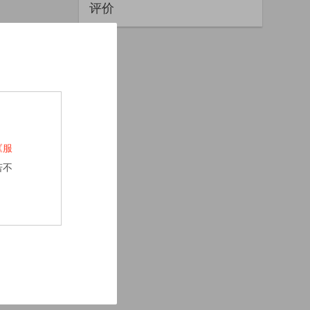
评价
《服
若不