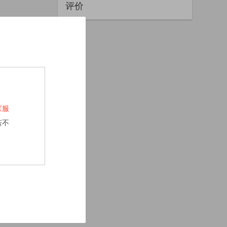
评价
《服
若不