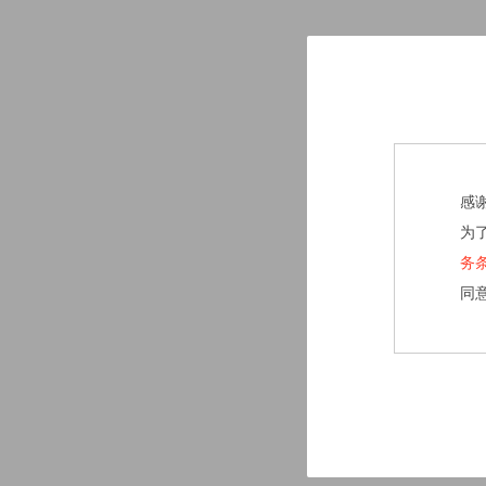
感
为
务
同