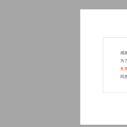
感
为
务
同