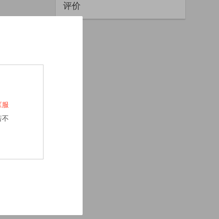
评价
《服
若不