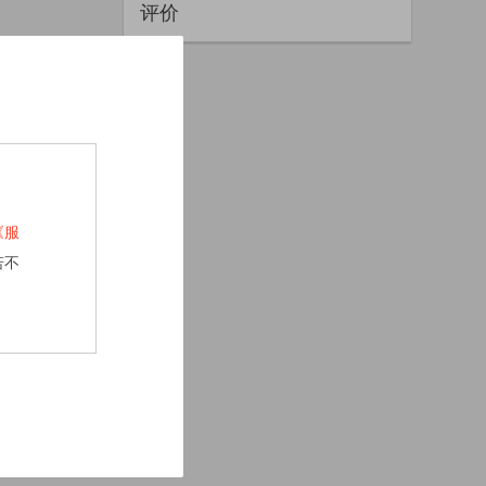
评价
《服
若不