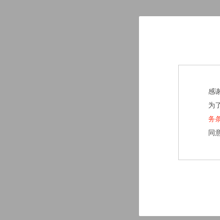
感
为
务
同