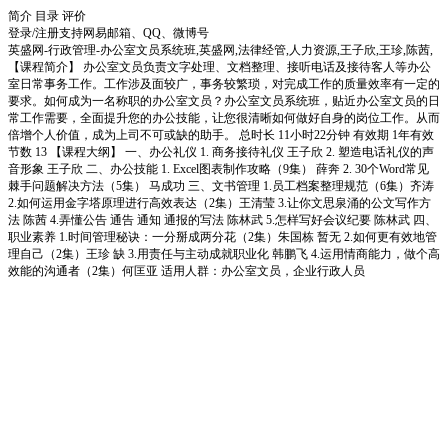
简介
目录
评价
登录/注册
支持网易邮箱、QQ、微博号
英盛网-行政管理-办公室文员系统班,英盛网,法律经管,人力资源,王子欣,王珍,陈茜,
【课程简介】 办公室文员负责文字处理、文档整理、接听电话及接待客人等办公
室日常事务工作。工作涉及面较广，事务较繁琐，对完成工作的质量效率有一定的
要求。如何成为一名称职的办公室文员？办公室文员系统班，贴近办公室文员的日
常工作需要，全面提升您的办公技能，让您很清晰如何做好自身的岗位工作。从而
倍增个人价值，成为上司不可或缺的助手。 总时长 11小时22分钟 有效期 1年有效
节数 13 【课程大纲】 一、办公礼仪 1. 商务接待礼仪 王子欣 2. 塑造电话礼仪的声
音形象 王子欣 二、办公技能 1. Excel图表制作攻略（9集） 薛奔 2. 30个Word常见
棘手问题解决方法（5集） 马成功 三、文书管理 1.员工档案整理规范（6集）齐涛
2.如何运用金字塔原理进行高效表达（2集）王清莹 3.让你文思泉涌的公文写作方
法 陈茜 4.弄懂公告 通告 通知 通报的写法 陈林武 5.怎样写好会议纪要 陈林武 四、
职业素养 1.时间管理秘诀：一分掰成两分花（2集）朱国栋 暂无 2.如何更有效地管
理自己（2集）王珍 缺 3.用责任与主动成就职业化 韩鹏飞 4.运用情商能力，做个高
效能的沟通者（2集）何匡亚 适用人群：办公室文员，企业行政人员