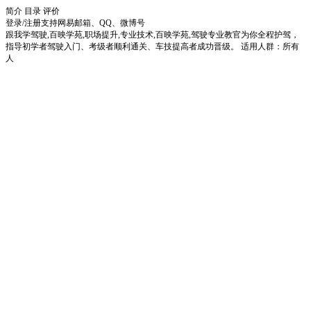
简介
目录
评价
登录/注册
支持网易邮箱、QQ、微博号
跟我学驾驶,百映学苑,职场提升,专业技术,百映学苑,驾驶专业教官为你全程护驾，
指导初学者驾驶入门、考级者顺利通关、车技提高者成功晋级。 适用人群：所有
人