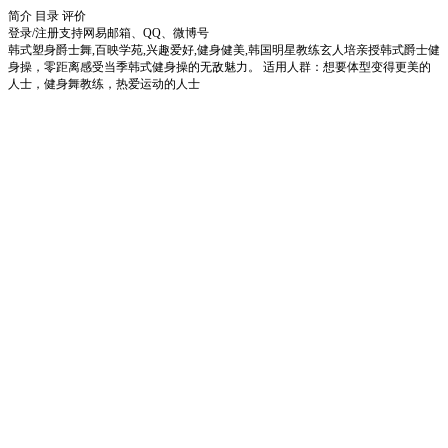
简介
目录
评价
登录/注册
支持网易邮箱、QQ、微博号
韩式塑身爵士舞,百映学苑,兴趣爱好,健身健美,韩国明星教练玄人培亲授韩式爵士健
身操，零距离感受当季韩式健身操的无敌魅力。 适用人群：想要体型变得更美的
人士，健身舞教练，热爱运动的人士