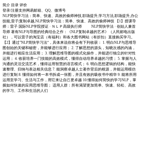
简介
目录
评价
登录/注册
支持网易邮箱、QQ、微博号
NLP简快学习法：简单、快速、高效的偷师神技,职场提升,学习方法,职场提升,办公
技能,雷子|复制卓越,NLP简快学习法：简单、快速、高效的偷师神技 【1】授课导
师：雷子 国际NLP学院授证 · ＮＬＰ高级执行师 NLP简快学法 · 创始人兼首
导师 著有NLP与导图的经典结合之作：《NLP复制卓越的艺术》（人民邮电出版
社），可以雷子的淘宝店（有福利）和各大图书网站（有折扣）直接购买学习。
【2】通过”NLP简快学习法“，具体来说你将会有下列收获： 1. 明白NLP与思维导
图创始的关键和秘密，并能够进行应用； 2. 了解思想的源头，知晓次感的内涵，
并能进行相应生活应用； 3. 理解思维导图的模式化操作，并能进行独立的针对性
运用； 4. 收获培养一门技能的高效模式，懂得自动培养卓越的习惯； 5. 掌握与人
沟通的灵活交流艺术，懂得运用智慧的语言模式； 6. 明白思想逻辑的结构，能快
速整理、归纳与表达相关信息 7. 能洞察卓越人士著作背后的根源，并能运用模仿
进行复制 8. 懂得如何将一本书拆成一张图，并且有效的吸收书中精华 9. 能将所用
运用至学习、生活与工作，用它来让自己更卓越 10.懂得如何简快的学习NLP，掌
握如何快速的应用思维导图； 适用人群：所有渴望更加简单、快速、轻松、高效
的学习、工作和生活的人们