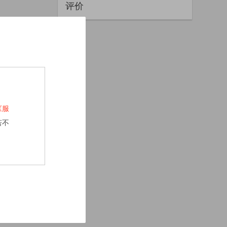
评价
《服
若不