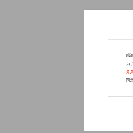
感
为
务
同