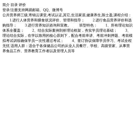
简介
目录
评价
登录/注册
支持网易邮箱、QQ、微博号
公共营养师三级,寄锦云课堂,考试认证,其它,生活家居,健康养生,陈士盈,课程介绍：
1.进行人体营养和膳食状况评价、管理和指导； 2.进行食品营养评价和选
购指导； 3.进行营养知识咨询和宣教。 班型特色： 1、所有理论知识
体系全覆盖； 2、结合实际案例剖析理论框架，夯实学员理论基础； 3、
理论结合实际，在学以致用的核心原则下，配合考前串讲、考前冲刺押题、考前模
拟考试训练确保学员一次性通过考试； 4、签订协议保障学员学习、考试全程
无忧 适用人群：适合于各保健品公司的从业人员餐厅、学校、高级管家、从事营
养食品工作、营养教育工作者以及管理人员等