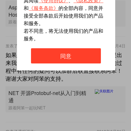
真阅读
《使用协议》
、
《隐私政策》
Asp.NET WebAPI OWIN实现Self-
和
《服务条款》
的全部内容，同意并
Host
接受全部条款后开始使用我们的产品
跟着阿笨一起玩NET
和服务。
若不同意，将无法使用我们的产品和
服务。
发表了课程评价:
2018年8月4日
如果您在学习的过程中有任何的问题，可以提出
同意
来我们一起讨论和交流。或者对课程在学习的过
程中有任何的疑问可以加群后联直接联系阿笨！
谢谢大家对阿笨的支持。
NET 开源Protobuf-net从入门到精
通
跟着阿笨一起玩NET