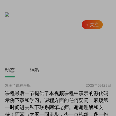
跟着阿笨一起玩NET
60
+
关注
粉丝
精通SQLServer大型数据库技术与XML、WebAPI以及
WinForm等技术，熟练C#、ASP.NET、.NET Core等Web
应用开发技术，具备从事Windows应用系统开发和
动态
课程
发表了课程评价:
2025年5月23日
课程最后一节提供了本视频课程中演示的源代码
示例下载和学习。课程方面的任何疑问，麻烦第
一时间进去私下联系阿笨老师。谢谢理解和支
持！阿笨与大家一同进步，少一点抱怨，多一份