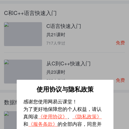
C和C++语言快速入门
C语言快速入门
共21课时
免费
717人学过
从C到C++快速入门
共23课时
免费
809人学过
使用协议与隐私政策
数据结构
感谢您使用网易云课堂！
为了更好地保障您的个人权益，请认
C++版数据结构（2019）
真阅读
《使用协议》
、
《隐私政策》
共185课时
和
《服务条款》
的全部内容，同意并