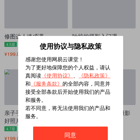
修图达人速成课
叶梓的摄影入门课
4.5星
4.9星
255人学过
2352人学过
使用协议与隐私政策
¥199.00
¥299.00
感谢您使用网易云课堂！
为了更好地保障您的个人权益，请认
真阅读
《使用协议》
、
《隐私政策》
和
《服务条款》
的全部内容，同意并
接受全部条款后开始使用我们的产品
和服务。
若不同意，将无法使用我们的产品和
亲子手机摄影：给娃拍出
星轨摄影-跟叶梓学摄影
服务。
好照片
实战系列
4.7星
4.5星
1040人学过
295人学过
同意
¥199.00
¥199.00