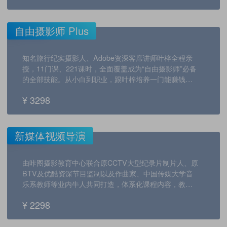
自由摄影师 Plus
知名旅行纪实摄影人、Adobe资深客席讲师叶梓全程亲
授，11门课、221课时，全面覆盖成为“自由摄影师”必备
的全部技能。从小白到职业，跟叶梓培养一门能赚钱的
爱好！
¥ 3298
新媒体视频导演
由咔图摄影教育中心联合原CCTV大型纪录片制片人、原
BTV及优酷资深节目监制以及作曲家、中国传媒大学音
乐系教师等业内牛人共同打造，体系化课程内容，教你
从零开始，16周成为新媒体视频导演。
¥ 2298