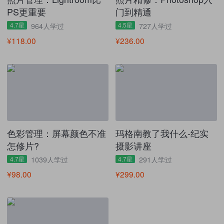
PS更重要
门到精通
4.7星
4.5星
964人学过
727人学过
¥118.00
¥236.00
色彩管理：屏幕颜色不准
玛格南教了我什么-纪实
怎修片?
摄影讲座
4.7星
4.7星
1039人学过
291人学过
¥98.00
¥299.00