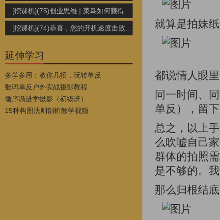
[挖课机](75)创业思维 | 菜鸟如何赚得第一桶金
就算是拍妹纸
[挖课机](74)恭喜，您的开机速度击败了全国7%的用户
延伸学习
都说情人眼里
多学多用：教你几招，玩转单反
数码单反户外实战摄影教程
同一时间、同
循序渐进学摄影（初级班）
单反），留下
15种构图法则剖析教学视频
总之，以上手
么吹嘘自己家
群体的拍照需
是不够的。我
那么归根结底