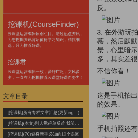
反。
挖课机(CourseFinder)
3. 在外游
云课堂运营编辑原创栏目。透过热点资讯，
为您挖掘资讯背后值得学习知识，精挑细
慕，然后默默
选，只为推荐好课。
景，心里暗示
多，其实差很
挖课君
不信你看！
云课堂运营编辑一枚，爱好广泛，文风多
变，一直在为挖掘推荐云课堂好课而努力！
这是手机拍出
文章目录
的效果↓
[挖课机]所有专栏文章汇总(更新ing…)
[挖课机](本文)别人觉得单反难 我笑他人看不穿
手机拍照还有
[挖课机](76)健身新手必知的10个误区