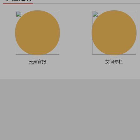
云妞官报
艾问专栏