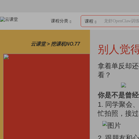
课程分类
龙虾OpenClaw训
课程
云课堂 > 挖课机NO.77
别人觉
拿着单反却还
看？
你是不是曾经
1. 同学聚
忙拍照，接过
2. 跟朋友