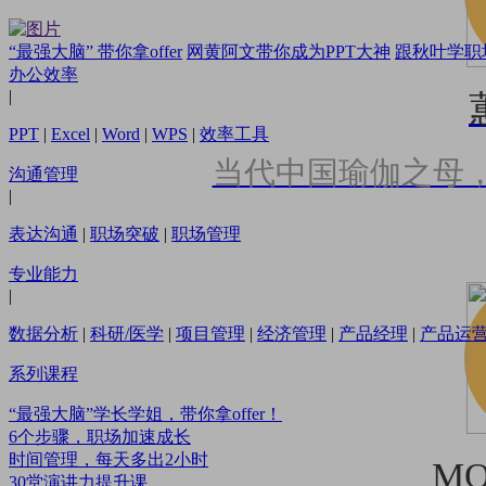
“最强大脑” 带你拿offer
网黄阿文带你成为PPT大神
跟秋叶学职
办公效率
|
PPT
|
Excel
|
Word
|
WPS
|
效率工具
当代中国瑜伽之母
沟通管理
|
表达沟通
|
职场突破
|
职场管理
专业能力
|
数据分析
|
科研/医学
|
项目管理
|
经济管理
|
产品经理
|
产品运
系列课程
“最强大脑”学长学姐，带你拿offer！
6个步骤，职场加速成长
时间管理，每天多出2小时
M
30堂演讲力提升课