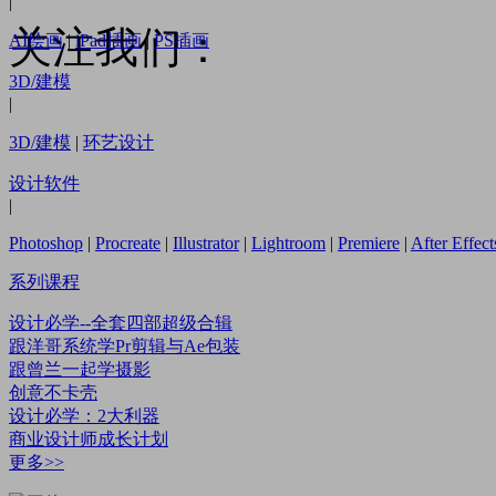
|
关注我们：
AI绘画
|
iPad插画
|
PS插画
3D/建模
|
3D/建模
|
环艺设计
设计软件
|
Photoshop
|
Procreate
|
Illustrator
|
Lightroom
|
Premiere
|
After Effect
系列课程
设计必学--全套四部超级合辑
跟洋哥系统学Pr剪辑与Ae包装
跟曾兰一起学摄影
创意不卡壳
设计必学：2大利器
商业设计师成长计划
更多>>