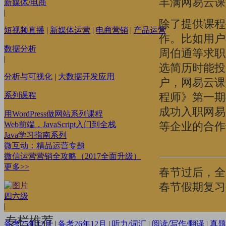
丰满网易云课
新媒体/电商
|
除了提供课程
短视频直播
|
新媒体运营
|
电商营销
|
产品运营
作。比如用户
数据分析
周伯通等求职
|
选简历时能投
分析与可视化
|
大数据开发应用
户，网易云课
程师》第一期
系列课程
成功入职网易
用WordPress做网站系列课程
等企业的合作
Web前端，JavaScript入门到全栈
Java学习指南系列
微互动：精品运营专题
微信运营营销全攻略（2017全面升级）
更多>>
春节过后，全
春节假期复习
四六级
|
专栏推荐
备考25年12月
|
备考26年12月
|
听力/词汇
|
阅读/写作/翻译
|
真题