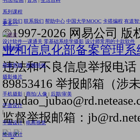
书法/绘画
|
音乐
|
生活百科
系列课程
关于我们
联系我们
帮助中心
中国大学MOOC
卡搭编程
有道智
更多>>
©
1997-2026
网易公司 版
设计软件一课通关
零基础系统学摄影
设计师常用的十款软件
业和信息化部备案管理系
视频制作
|
违法和不良信息举报电话（
视频剪辑
|
视频特效
摄影修片
89853416 举报邮箱（
|
手机摄影
|
商拍/人像
|
后期/审美
youdao_jubao@rd.netease
平面设计
|
监督举报邮箱：jb@rd.netea
平面设计
|
电商视觉
绘画设计