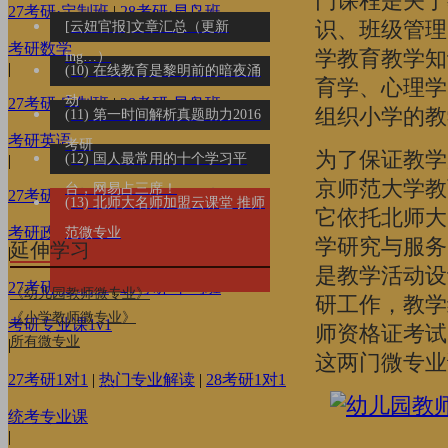
门课程是关于
27考研·定制班
|
28考研·早鸟班
识、班级管理
[云妞官报]文章汇总（更新
考研数学
学教育教学知
ing…）
|
(10) 在线教育是黎明前的暗夜涌
育学、心理学
动
27考研·定制班
|
28考研·早鸟班
组织小学的教
(11) 第一时间解析真题助力2016
考研英语
考研
为了保证教学
(12) 国人最常用的十个学习平
|
京师范大学教
台，网易占三席！
27考研·定制班
|
28考研·早鸟班
(13) 北师大名师加盟云课堂 推师
它依托北师大
考研政治
范微专业
学研究与服务
延伸学习
|
是教学活动设
27考研·定制班
|
28考研·早鸟班
《幼儿园教师微专业》
研工作，教学
《小学教师微专业》
考研专业课1v1
师资格证考试
所有微专业
|
这两门微专业
27考研1对1
|
热门专业解读
|
28考研1对1
统考专业课
|