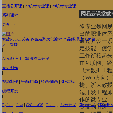
直播公开课
|
27统考专业课
|
28统考专业课
网易云课堂微
系列课程
更多>>
微专业是网易
出的职业体系
实战Python必备
Python游戏化编程
产品经理成长之路
通过开设一系
人工智能
定技能，使学
|
工作衔接起来
AI实战应用
|
算法模型开发
IT互联网、
设计创作
《大数据工程
|
（Web方向）
视频制作
|
平面/电商
|
绘画/插画
|
3D/建模
捷、浙大教授
编程开发
端开发工程师
|
作的微专业。
Python
|
Java
|
C/C++/C#
|
Golang
|
后端开发
|
前端开发
|
移动开
专业的引进，