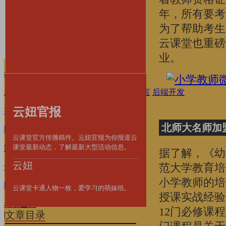
家庭·育儿
年，所有要考
为了帮助考生
设计·摄影
云课堂也重磅
职业·考证
业。
考研·升学
AI·数字技能
产品运营
前端开发
编程语言
后端开发
云妞官报
英语·留学
北师大名师加
职场·办公
办公软件
个人提升
云课堂官方传播稿件。云妞官报为你报道云
课堂最新动态，了解最新大型活动信息。
家庭·育儿
据了解，《幼
云妞
范大学教育培
设计·摄影
摄影影视
设计软件
小学教师的培
职业·考证
云课堂卡通人物一枚，爱学习的萌妹纸。
授课实战经验
考研全科
12门必修课
文章目录
|