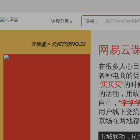
课程分类
龙虾OpenClaw训
课程
云课堂 > 云妞官报NO.33
网易云
在很多人心目
各种电商的促
“买买买”
的时
的活动，用线
自己，
“学学学
用户线下交流
京场在两地都
五城联动，杭