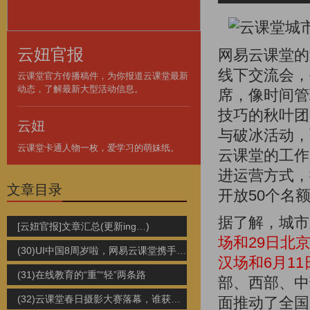
云妞官报
网易云课堂的
线下交流会，
云课堂官方传播稿件，为你报道云课堂最新
动态，了解最新大型活动信息。
席，像时间管理专
技巧的秋叶团
云妞
与破冰活动，
云课堂卡通人物一枚，爱学习的萌妹纸。
云课堂的工作
进运营方式，
文章目录
开放50个名
据了解，城
[云妞官报]文章汇总(更新ing…)
场和29日北
(30)UI中国8周岁啦，网易云课堂携手共庆
汉场和6月1
(31)在线教育的“重”“轻”两条路
部、西部、中
(32)云课堂春日摄影大赛落幕，谁获奖？
面推动了全国