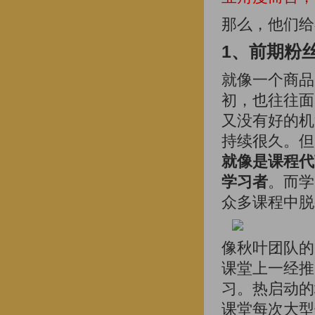
那么，他们给
1、前期粉
就像一个商品
初，也往往面
又没有好的机
持续很久。但
就像是课程代
学习者
。而学
众多课程中脱
像秋叶团队的
课堂上一经推
习。热启动的
课堂每次大型