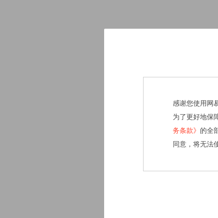
感谢您使用网
为了更好地保
务条款》
的全
同意，将无法