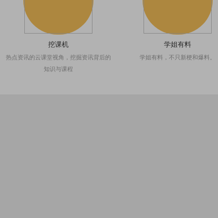
挖课机
学姐有料
热点资讯的云课堂视角，挖掘资讯背后的
学姐有料，不只新梗和爆料。
知识与课程