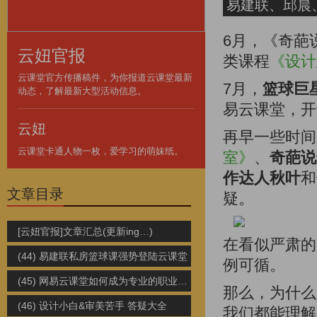
易建联、邱晨
6月，《奇葩
云妞官报
类课程
《设计
云课堂官方传播稿件，为你报道云课堂最新
7月，
篮球巨
动态，了解最新大型活动信息。
易云课堂，开
云妞
再早一些时间
云课堂卡通人物一枚，爱学习的萌妹纸。
室》
、
奇葩说
作达人秋叶
和
文章目录
疑。
[云妞官报]文章汇总(更新ing…)
在看似严肃的
(44) 易建联私房篮球课强势登陆云课堂
例可循。
(45) 网易云课堂如何成为专业的职业教育平台
那么，为什么
(46) 设计小白&审美苦手 答疑大全
我们都能理解