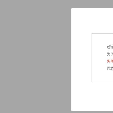
感
为
务
同