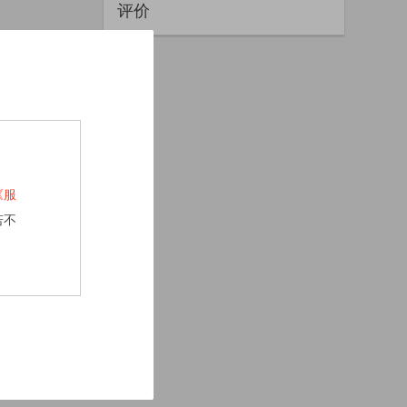
评价
《服
若不