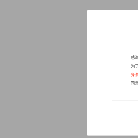
感
为
务
同