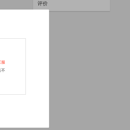
评价
《服
若不