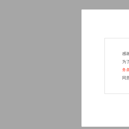
感
为
务
同