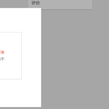
评价
《服
若不