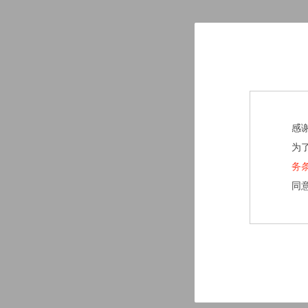
感
为
务
同