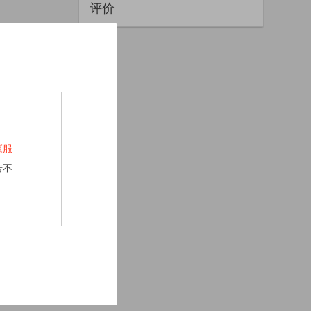
评价
《服
若不