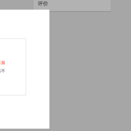
评价
《服
若不