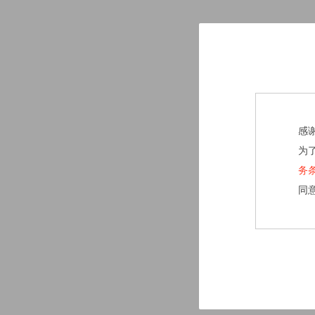
感
为
务
同