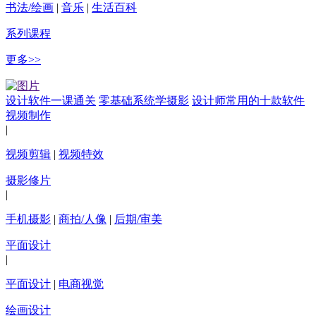
书法/绘画
|
音乐
|
生活百科
系列课程
更多>>
设计软件一课通关
零基础系统学摄影
设计师常用的十款软件
视频制作
|
视频剪辑
|
视频特效
摄影修片
|
手机摄影
|
商拍/人像
|
后期/审美
平面设计
|
平面设计
|
电商视觉
绘画设计