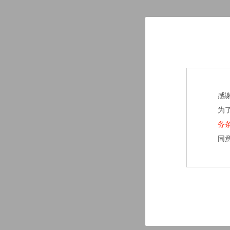
感
为
务
同