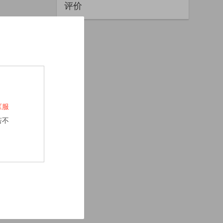
评价
《服
若不