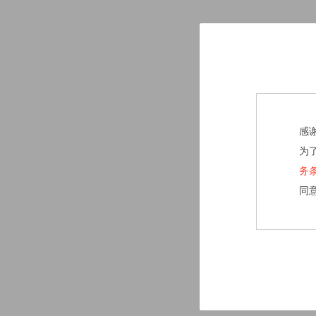
感
为
务
同