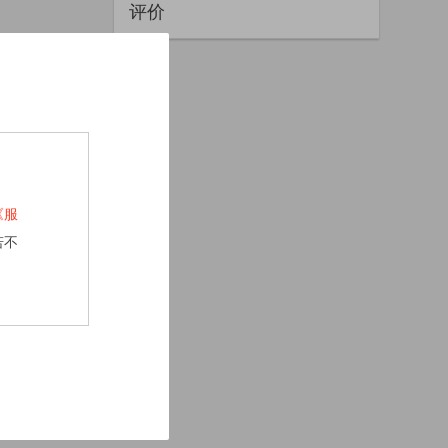
评价
《服
若不