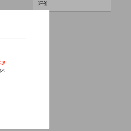
评价
《服
若不