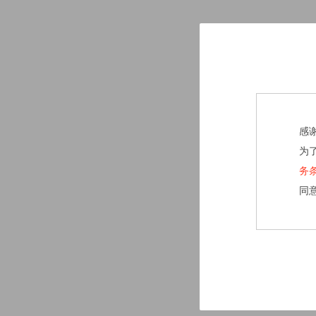
感
为
务
同