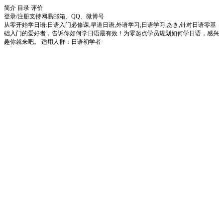
简介
目录
评价
登录/注册
支持网易邮箱、QQ、微博号
从零开始学日语:日语入门必修课,早道日语,外语学习,日语学习,あき,针对日语零基
础入门的爱好者，告诉你如何学日语最有效！为零起点学员规划如何学日语，感兴
趣你就来吧。 适用人群：日语初学者